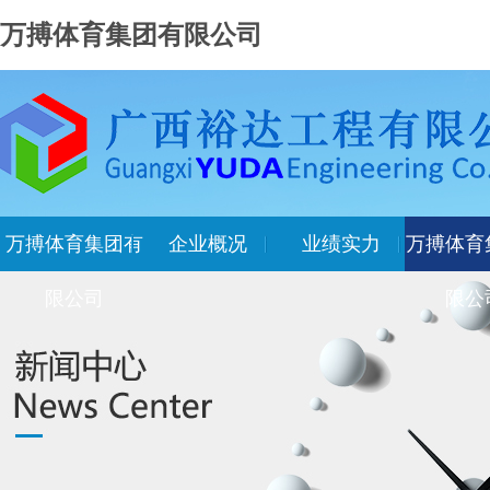
万搏体育集团有限公司
万搏体育集团有
企业概况
业绩实力
万搏体育
限公司
限公