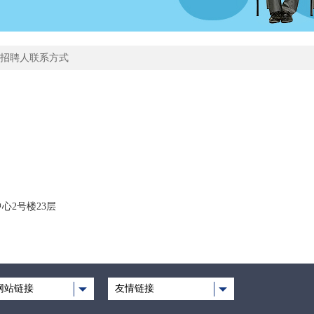
招聘人联系方式
心2号楼23层
网站链接
友情链接