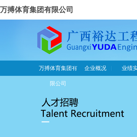
万搏体育集团有限公司
万搏体育集团有
企业概况
业绩
限公司