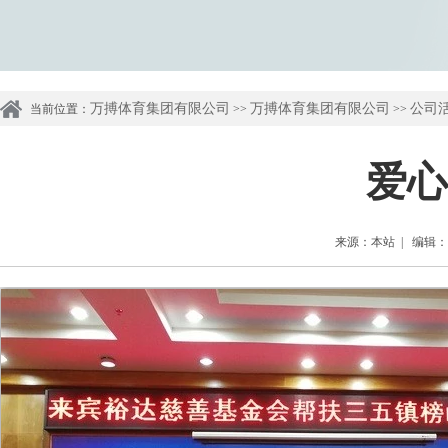
万搏体育集团有限公司
万搏体育集团有限公司
公司
当前位置：
>>
>>
爱心
来源：本站 | 编辑：管理