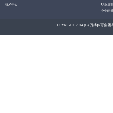
技术中心
职业培
企业画
OPYRIGHT 2014 (C) 万搏体育集团