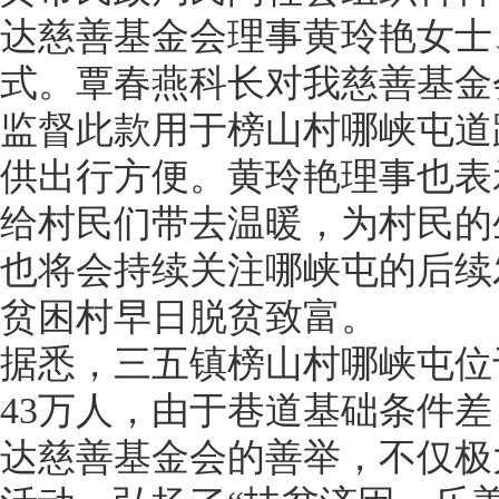
达慈善基金会理事黄玲艳女士
式。覃春燕科长对我慈善基金
监督此款用于榜山村哪峡屯道
供出行方便。黄玲艳理事也表
给村民们带去温暖，为村民的
也将会持续关注哪峡屯的后续
贫困村早日脱贫致富。
据悉，三五镇榜山村哪峡屯位
43万人，由于巷道基础条件
达慈善基金会的善举，不仅极