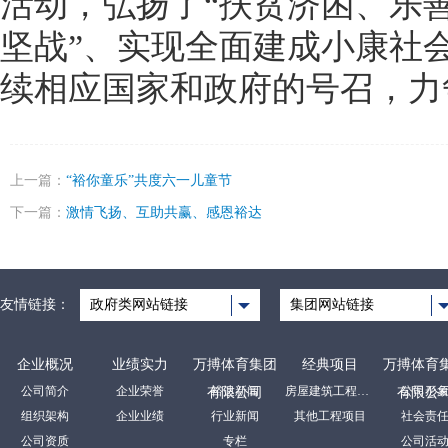
活动，弘扬了“扶贫济困、乐
坚战”、实现全面建成小康社
续相应国家和政府的号召，力
上一篇：
“裕你童乐”共度六一儿童节
下一篇：
激情飞扬、互助共赢、感恩裕达
友情链接：
政府类网站链接
集团网站链接
企业概况
业绩实力
万搏体育集团
经典项目
万搏体育
公司简介
企业荣誉
裕达新闻
房屋建筑工程项目
公司形
有限公司
有限公
组织架构
企业业绩
行业新闻
其他工程项目
社会责
公司资质
专栏
公司活