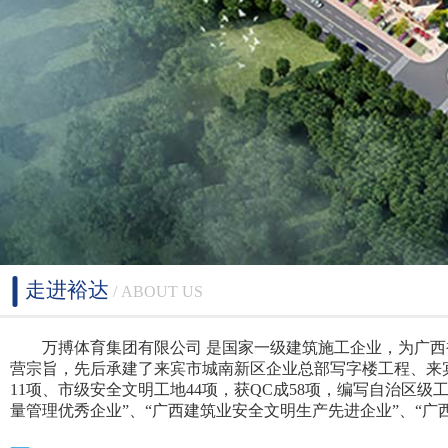
走进裕达
/ ABOUT US
万搏体育集团有限公司 是国家一级建筑施工企业，为广西
营宗旨，先后承建了来宾市城南新区企业总部写字楼工程、来宾
11项、市级安全文明工地44项，获QC成58项，编写自治区级
量管理优秀企业”、“广西建筑业安全文明生产先进企业”、“广