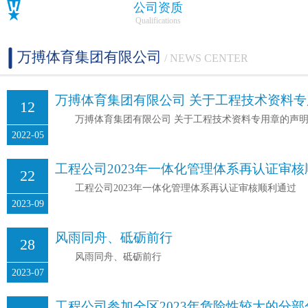
公司资质
Qualifications
万搏体育集团有限公司
/ NEWS CENTER
万搏体育集团有限公司 关于工程技术资料
12
万搏体育集团有限公司 关于工程技术资料专用章的声
2022-05
工程公司2023年一体化管理体系再认证审
22
工程公司2023年一体化管理体系再认证审核顺利通过
2023-09
风雨同舟、砥砺前行
28
风雨同舟、砥砺前行
2023-07
工程公司参加全区2023年危险性较大的分