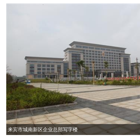
来宾市城南新区企业总部写字楼