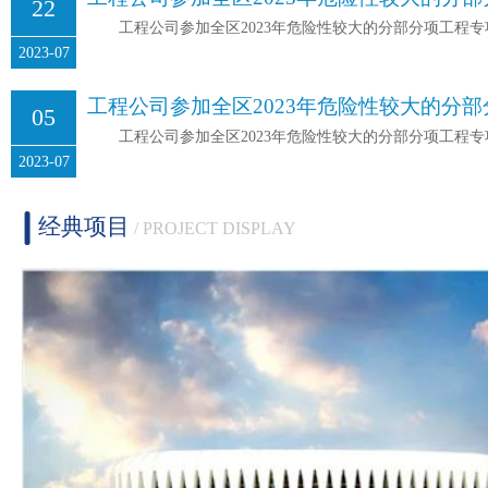
22
工程公司参加全区2023年危险性较大的分部分项工程
2023-07
工程公司参加全区2023年危险性较大的分
05
工程公司参加全区2023年危险性较大的分部分项工程
2023-07
经典项目
/ PROJECT DISPLAY