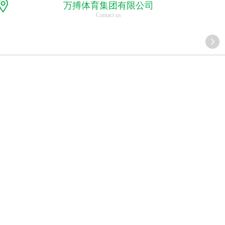
万搏体育集团有限公司
Contact us